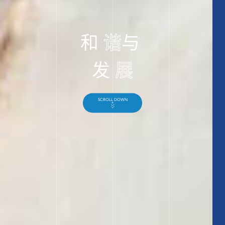
和
谐
与
发
展
SCROLL DOWN