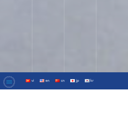
vi
en
cn
jp
kr
HOA PHAT
は、ベトナム一
流の工業生産グ
ループです