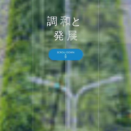
調
和
と
発
展
SCROLL DOWN