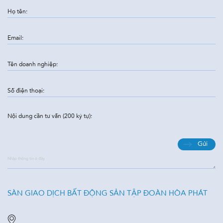
Họ tên:
Email:
Tên doanh nghiệp:
Số điện thoại:
Nội dung cần tư vấn (200 ký tự):
Gửi
Nhập thông tin ở đây
SÀN GIAO DỊCH BẤT ĐỘNG SẢN TẬP ĐOÀN HÒA PHÁT