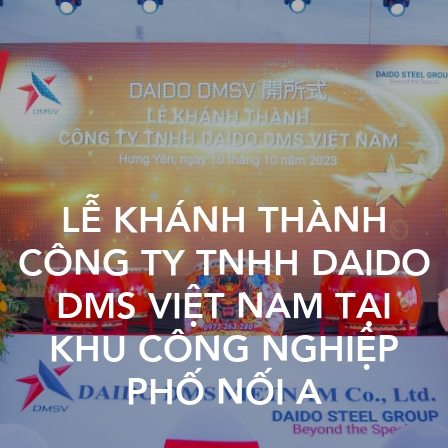
LỄ KHÁNH THÀNH
TRANG CHỦ
CÔNG TY TNHH DAIDO
VỀ CHÚNG TÔI
DMS VIỆT NAM TẠI
KHU CÔNG NGHIỆP
KHU CÔNG NGHIỆP
HƯỚNG DẪN ĐẦU TƯ
PHỐ NỐI A
TIN TỨC