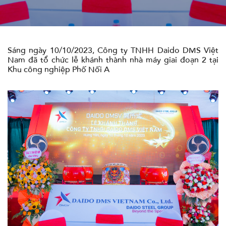
PHIM/VIDEO GIỚI THIỆU
Sáng ngày 10/10/2023, Công ty TNHH Daido DMS Việt
THÔNG TIN MÔI TRƯỜNG
Nam đã tổ chức lễ khánh thành nhà máy giai đoạn 2 tại
Khu công nghiệp Phố Nối A
LIÊN HỆ